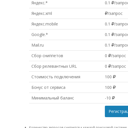
Яндекс.*
0.1
/запро
Яндекс.xml
/запрос
Яндекс.mobile
0.1
/запро
Google.*
0.1
/запро
Mail.ru
0.1
/запро
Сбор сниппетов
0
/запрос
Сбор релевантных URL
0
/запрос
Стоимость подключения
100
Бонус от сервиса
100
Минимальный баланс
-10
Регистра
Количество запросов считается к каждой поисковой системе