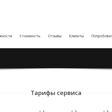
жности
Стоимость
Отзывы
Клиенты
Попробова
Тарифы сервиса
L 1
L 2
L 3