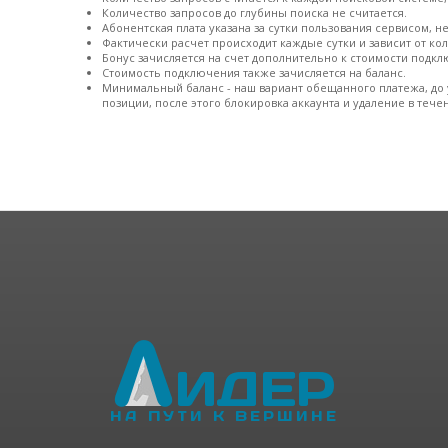
Количество запросов до глубины поиска не считается.
Абонентская плата указана за сутки пользования сервисом, н
Фактически расчет происходит каждые сутки и зависит от ко
Бонус зачисляется на счет дополнительно к стоимости подкл
Стоимость подключения также зачисляется на баланс.
Минимальный баланс - наш вариант обещанного платежа, до 
позиции, после этого блокировка аккаунта и удаление в тече