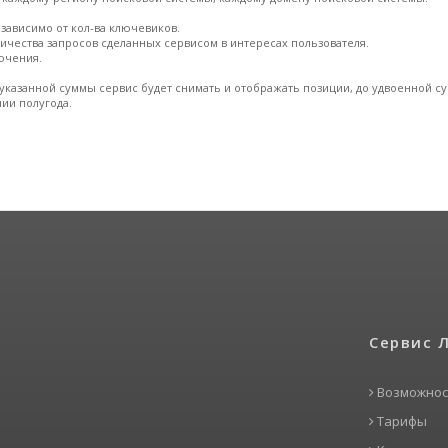
езависимо от кол-ва ключевиков.
личества запросов сделанных сервисом в интересах пользователя.
ючения.
указанной суммы сервис будет снимать и отображать позиции, до удвоенной 
нии полугода.
Сервис 
Возможнос
Тарифы