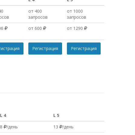
40
от 400
от 1000
осов
запросов
запросов
06
от 600
от 1290
гистрация
Регистрация
Регистрация
L 4
L 5
8
/день
13
/день