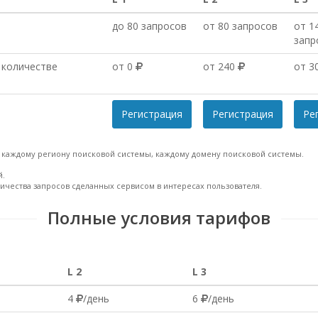
до 80 запросов
от 80 запросов
от 1
запр
 количестве
от 0
от 240
от 3
Регистрация
Регистрация
Ре
, каждому региону поисковой системы, каждому домену поисковой системы.
й.
личества запросов сделанных сервисом в интересах пользователя.
Полные условия тарифов
L 2
L 3
4
/день
6
/день